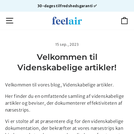
Skip
edshedsgaranti ✅
Gratis fragt ved køb o
til
Sæt
content
SIDE NAVIGATION
K
slideshowet
på
pause
15 sep., 2023
Velkommen til
Videnskabelige artikler!
Velkommen til vores blog, Videnskabelige artikler.
Her finder du en omfattende samling af videnskabelige
artikler og beviser, der dokumenterer effektiviteten af
næsestrips.
Vi er stolte af at præsentere dig for den videnskabelige
dokumentation, der bekræfter at vores næsestrips kan